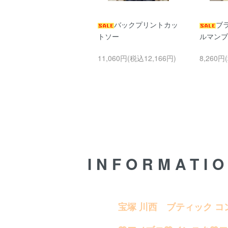
プリントタックtシ
バックプリントカッ
ブ
ャツ
トソー
ルマンブ
SOLD OUT
11,060円(税込12,166円)
8,260円
INFORMATI
宝塚 川西 ブティック コ