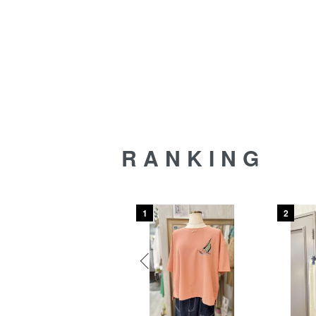
RANKING
59
1
2