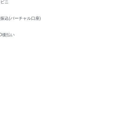
ンビニ
振込(バーチャル口座)
O後払い